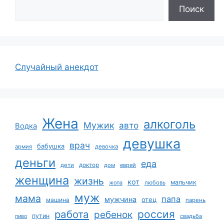
Поиск
Случайный анекдот
Жена
алкоголь
Мужик
авто
Водка
девушка
врач
бабушка
армия
девочка
деньги
еда
дети
доктор
дом
еврей
женщина
жизнь
кот
мальчик
жопа
любовь
муж
мама
папа
мужчина
отец
машина
парень
работа
россия
ребенок
путин
пиво
свадьба