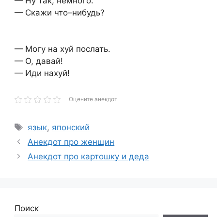
— Ну так, немного.
— Скажи что–нибудь?
— Могу на хуй послать.
— О, давай!
— Иди нахуй!
Оцените анекдот
Метки
язык
,
японский
Анекдот про женщин
Анекдот про картошку и деда
Поиск