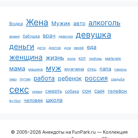
Жена
алкоголь
Мужик
авто
Водка
девушка
врач
бабушка
армия
девочка
деньги
еда
дети
доктор
дом
еврей
женщина
жизнь
кот
мальчик
жопа
любовь
муж
мама
папа
мужчина
отец
машина
парень
работа
россия
ребенок
путин
пиво
свадьба
секс
сын
сон
смерть
телефон
собака
семья
школа
человек
футбол
© 2005–2026 Анекдоты на FunPark.ru — Коллекция