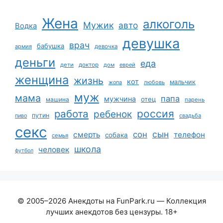
Жена
алкоголь
Мужик
авто
Водка
девушка
врач
бабушка
армия
девочка
деньги
еда
дети
доктор
дом
еврей
женщина
жизнь
кот
мальчик
жопа
любовь
муж
мама
папа
мужчина
отец
машина
парень
работа
россия
ребенок
путин
пиво
свадьба
секс
сын
сон
смерть
телефон
собака
семья
школа
человек
футбол
© 2005–2026 Анекдоты на FunPark.ru — Коллекция
лучших анекдотов без цензуры. 18+