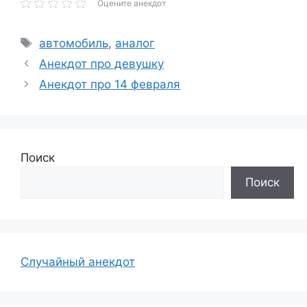
Оцените анекдот
Метки
автомобиль
,
аналог
Анекдот про девушку
Анекдот про 14 февраля
Поиск
Поиск
Случайный анекдот