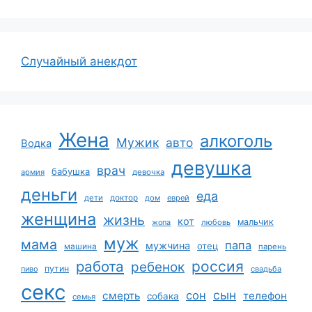
Случайный анекдот
Жена
алкоголь
Мужик
авто
Водка
девушка
врач
бабушка
армия
девочка
деньги
еда
дети
доктор
дом
еврей
женщина
жизнь
кот
мальчик
жопа
любовь
муж
мама
папа
мужчина
отец
машина
парень
работа
россия
ребенок
путин
пиво
свадьба
секс
сын
сон
смерть
телефон
собака
семья