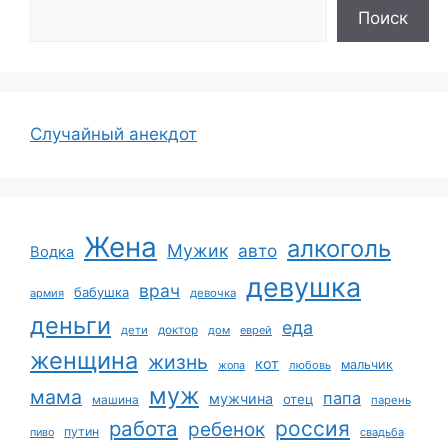
Поиск
Случайный анекдот
Жена
алкоголь
Мужик
авто
Водка
девушка
врач
бабушка
армия
девочка
деньги
еда
дети
доктор
дом
еврей
женщина
жизнь
кот
мальчик
жопа
любовь
муж
мама
папа
мужчина
отец
машина
парень
работа
россия
ребенок
путин
пиво
свадьба