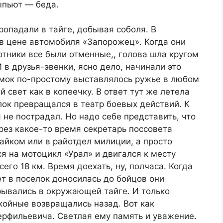
ыпьют — беда.
ропадали в тайге, добывая соболя. В
в цене автомобиля «Запорожец». Когда они
отники все были отменные,, голова шла кругом
 в друзья-эвенки, ясно дело, начинали это
мок по-простому выставлялось ружье в любом
й свет как в копеечку. В ответ тут же летела
лок превращался в театр боевых действий. К
я не пострадал. Но надо себе представить, что
ерез какое-то время секретарь поссовета
райком или в райотдел милиции, а просто
я на мотоцикл «Урал» и двигался к месту
его 18 км. Время доехать, ну, полчаса. Когда
ет в поселок доносилась до бойцов они
рывались в окружающей тайге. И только
окойные возвращались назад. Вот как
ерфильевича. Светлая ему память и уважение.