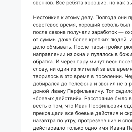
эвенков. Все ребята хорошие, но как в
Нестойкие к этому делу. Полгода они п
советсвое время, хороший соболь был 
после сезона получали заработок — ох
от суммы даже более крепких людей. И
дело обмывать. После пары-тройки рю
направлении из окна и пулялось в божи
обратка. И через пару минут весь посе
слову, ни один из жителей за все врем
творилось в это время в поселении. Ч
добирался до телефона и звонил не в 
домой Ивану Перфильевичу. Тот садилс
«боевых действий». Расстояние было вс
весть о том, что Иван Перфильевич ед
прекращали все боевые действия и ск
назавтра по утру, протрезвевшие и сп
действовало только одно имя Ивана П