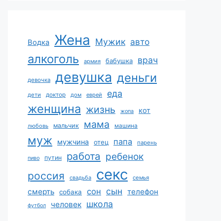
Жена
Мужик
авто
Водка
алкоголь
врач
бабушка
армия
девушка
деньги
девочка
еда
дети
доктор
дом
еврей
женщина
жизнь
кот
жопа
мама
мальчик
машина
любовь
муж
папа
мужчина
отец
парень
работа
ребенок
путин
пиво
секс
россия
свадьба
семья
сын
сон
смерть
телефон
собака
школа
человек
футбол