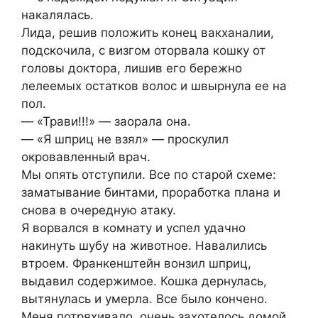
накалялась.
Лида, решив положить конец вакханалии,
подскочила, с визгом оторвала кошку от
головы доктора, лишив его бережно
лелеемых остатков волос и швырнула ее на
пол.
— «Трави!!!» — заорала она.
— «Я шприц не взял» — проскулил
окровавленный врач.
Мы опять отступили. Все по старой схеме:
заматывание бинтами, проработка плана и
снова в очередную атаку.
Я ворвался в комнату и успел удачно
накинуть шубу на животное. Навалились
втроем. Франкенштейн вонзил шприц,
выдавил содержимое. Кошка дернулась,
вытянулась и умерла. Все было кончено.
Меня потряхивало, очень захотелось домой.