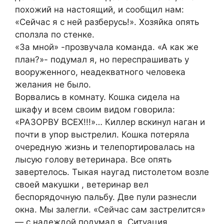
похожий на настоящий, и сообщил нам:
«Сейчас я с ней разберусь!». Хозяйка опять
сползла по стенке.
«За мной» -прозвучала команда. «А как же
план?»- подумал я, но переспрашивать у
вооруженного, неадекватного человека
желания не было.
Ворвались в комнату. Кошка сидела на
шкафу и всем своим видом говорила:
«РАЗОРВУ ВСЕХ!!!»… Киллер вскинул наган и
почти в упор выстрелил. Кошка потеряла
очередную жизнь и телепортировалась на
лысую голову ветеринара. Все опять
завертелось. Тыкая наугад пистолетом возле
своей макушки , ветеринар вел
беспорядочную пальбу. Две пули разнесли
окна. Мы залегли. «Сейчас сам застрелится»
— с надеждой подумал я. Ситуация