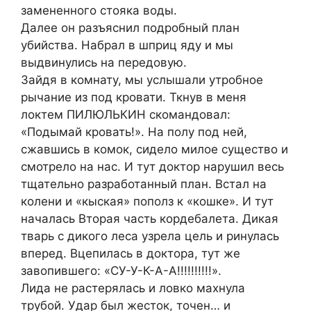
замененного стояка воды.
Далее он разъяснил подробный план
убийства. Набрал в шприц яду и мы
выдвинулись на передовую.
Зайдя в комнату, мы услышали утробное
рычание из под кровати. Ткнув в меня
локтем ПИЛЮЛЬКИН скомандовал:
«Подымай кровать!». На полу под ней,
сжавшись в комок, сидело милое существо и
смотрело на нас. И тут доктор нарушил весь
тщательно разработанный план. Встал на
колени и «кыская» пополз к «кошке». И тут
началась Вторая часть кордебалета. Дикая
тварь с дикого леса узрела цель и ринулась
вперед. Вцепилась в доктора, тут же
завопившего: «СУ-У-К-А-А!!!!!!!!!!».
Лида не растерялась и ловко махнула
трубой. Удар был жесток, точен… и