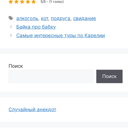
5/5 - (1 голос)
Метки
алкоголь
,
кот
,
подруга
,
свидание
Байка про бабку
Самые интересные туры по Карелии
Поиск
Поиск
Случайный анекдот