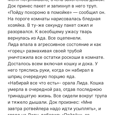
Док принес пакет и запихнул в него труп.
«Пойду похороню в помойке» — сообщил он.
На пороге комнаты нарисовалась бледная
хозяйка. В ту-же секунду пакет ожил и
разорвался. К всеобщему ужасу тварь
вернулась из Ада. Все оцепенели.
Лида впала в агрессивное состояние и как
«горец» размахивая своей трубой
уничтожила все остатки роскоши в комнате.
Досталось всем включая кошку и дока. У
него тряслись руки, когда он набирал в
шприц очередную порцию яда.
«Набирай все что есть»- орала Лида. Кошка
умерла в очередной раз, отдав последнюю
тринадцатую жизнь. Все сидели вокруг трупа
и тяжело дышали. Док произнес: «Мне
завтра ротвейлера надо идти усыплять», и
глядя на Лиду, добавил: «Пойдёшь со