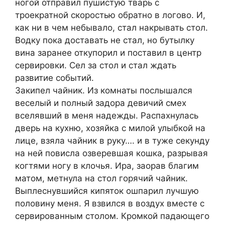
ногой отправил пушистую тварь с
троекратной скоростью обратно в логово. И,
как ни в чем небывало, стал накрывать стол.
Водку пока доставать не стал, но бутылку
вина заранее откупорил и поставил в центр
сервировки. Сел за стол и стал ждать
развитие событий.
Закипел чайник. Из комнаты послышался
веселый и полный задора девичий смех
вселявший в меня надежды. Распахнулась
дверь на кухню, хозяйка с милой улыбкой на
лице, взяла чайник в руку…. и в туже секунду
на ней повисла озверевшая кошка, разрывая
когтями ногу в клочья. Ира, заорав благим
матом, метнула на стол горячий чайник.
Выплеснувшийся кипяток ошпарил лучшую
половину меня. Я взвился в воздух вместе с
сервированным столом. Кромкой падающего