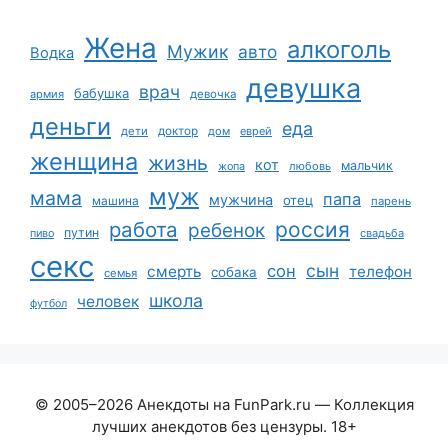
Жена
алкоголь
Мужик
авто
Водка
девушка
врач
бабушка
армия
девочка
деньги
еда
дети
доктор
дом
еврей
женщина
жизнь
кот
мальчик
жопа
любовь
муж
мама
папа
мужчина
отец
машина
парень
работа
россия
ребенок
путин
пиво
свадьба
секс
сын
сон
смерть
телефон
собака
семья
школа
человек
футбол
© 2005–2026 Анекдоты на FunPark.ru — Коллекция
лучших анекдотов без цензуры. 18+