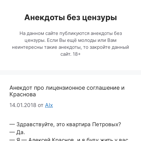
Перейти
к
Анекдоты без цензуры
содержимому
На данном сайте публикуются анекдоты без
цензуры. Если Вы ещё молоды или Вам
неинтересны такие анекдоты, то закройте данный
сайт. 18+
Анекдот про лицензионное соглашение и
Краснова
14.01.2018
от
Alx
— Здравствуйте, это квартира Петровых?
— Да.
— Я — Алексей Краснов, и я буду жить у вас.