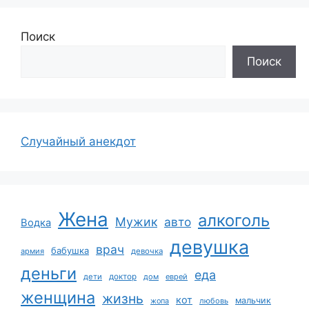
Поиск
Поиск
Случайный анекдот
Жена
алкоголь
Мужик
авто
Водка
девушка
врач
бабушка
армия
девочка
деньги
еда
дети
доктор
дом
еврей
женщина
жизнь
кот
мальчик
жопа
любовь