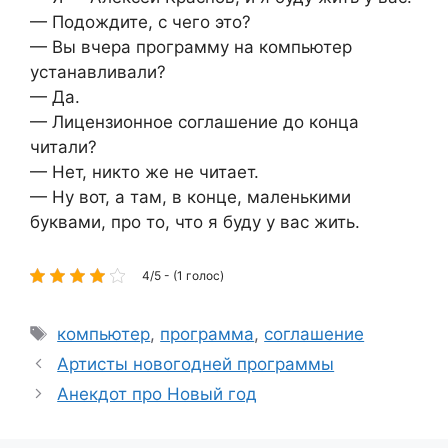
— Подождите, с чего это?
— Вы вчера программу на компьютер
устанавливали?
— Да.
— Лицензионное соглашение до конца
читали?
— Нет, никто же не читает.
— Ну вот, а там, в конце, маленькими
буквами, про то, что я буду у вас жить.
4/5 - (1 голос)
Метки
компьютер
,
программа
,
соглашение
Артисты новогодней программы
Анекдот про Новый год