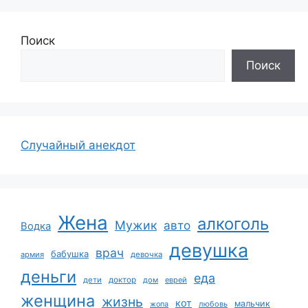
Поиск
Поиск
Случайный анекдот
Жена
алкоголь
Мужик
авто
Водка
девушка
врач
бабушка
армия
девочка
деньги
еда
дети
доктор
дом
еврей
женщина
жизнь
кот
мальчик
жопа
любовь