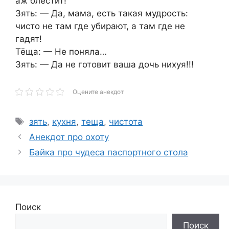
аж блестит!
Зять: — Да, мама, есть такая мудрость:
чисто не там где убирают, а там где не
гадят!
Тёща: — Не поняла…
Зять: — Да не готовит ваша дочь нихуя!!!
Оцените анекдот
Метки
зять
,
кухня
,
теща
,
чистота
Анекдот про охоту
Байка про чудеса паспортного стола
Поиск
Поиск