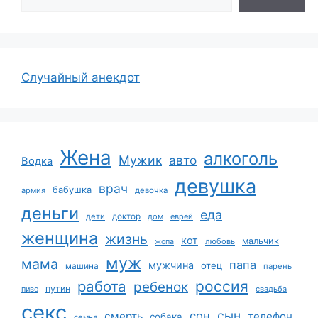
Случайный анекдот
Жена
алкоголь
Мужик
авто
Водка
девушка
врач
бабушка
армия
девочка
деньги
еда
дети
доктор
дом
еврей
женщина
жизнь
кот
мальчик
жопа
любовь
муж
мама
папа
мужчина
отец
машина
парень
работа
россия
ребенок
путин
пиво
свадьба
секс
сын
сон
смерть
телефон
собака
семья