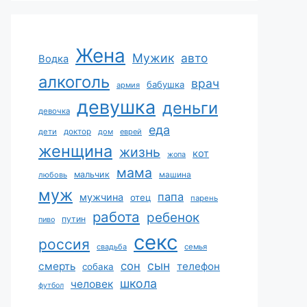
Жена
Мужик
авто
Водка
алкоголь
врач
бабушка
армия
девушка
деньги
девочка
еда
дети
доктор
дом
еврей
женщина
жизнь
кот
жопа
мама
мальчик
машина
любовь
муж
папа
мужчина
отец
парень
работа
ребенок
путин
пиво
секс
россия
свадьба
семья
сын
сон
смерть
телефон
собака
школа
человек
футбол