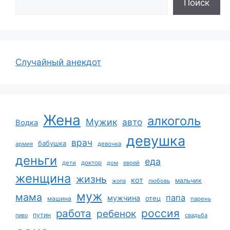
Поиск
Случайный анекдот
Жена
алкоголь
Мужик
авто
Водка
девушка
врач
бабушка
армия
девочка
деньги
еда
дети
доктор
дом
еврей
женщина
жизнь
кот
мальчик
жопа
любовь
муж
мама
папа
мужчина
отец
машина
парень
работа
россия
ребенок
путин
пиво
свадьба