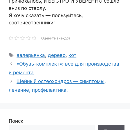
принюхалось, и БЫСТРО И УВЕРЕННО сошло
вниз по стволу.
Я хочу сказать — пользуйтесь,
соотечественники!
Оцените анекдот
Метки
валерьянка
,
дерево
,
кот
«Обувь-комплект»: все для производства
и ремонта
Шейный остеохондроз — симптомы,
лечение, профилактика.
Поиск