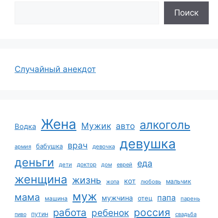
Поиск
Случайный анекдот
Жена
алкоголь
Мужик
авто
Водка
девушка
врач
бабушка
армия
девочка
деньги
еда
дети
доктор
дом
еврей
женщина
жизнь
кот
мальчик
жопа
любовь
муж
мама
папа
мужчина
отец
машина
парень
работа
россия
ребенок
путин
пиво
свадьба