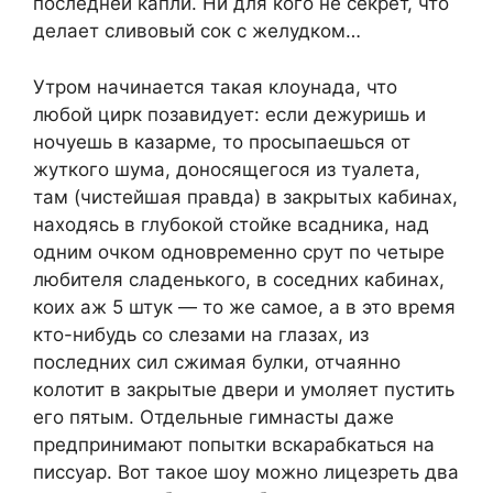
последней капли. Ни для кого не секрет, что
делает сливовый сок с желудком…
Утром начинается такая клоунада, что
любой цирк позавидует: если дежуришь и
ночуешь в казарме, то просыпаешься от
жуткого шума, доносящегося из туалета,
там (чистейшая правда) в закрытых кабинах,
находясь в глубокой стойке всадника, над
одним очком одновременно срут по четыре
любителя сладенького, в соседних кабинах,
коих аж 5 штук — то же самое, а в это время
кто-нибудь со слезами на глазах, из
последних сил сжимая булки, отчаянно
колотит в закрытые двери и умоляет пустить
его пятым. Отдельные гимнасты даже
предпринимают попытки вскарабкаться на
писсуар. Вот такое шоу можно лицезреть два