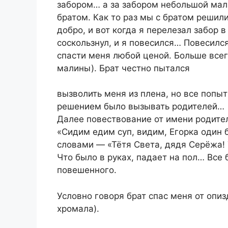
забором… а за забором небольшой мал
братом. Как то раз мы с братом решил
добро, и вот когда я перелезал забор 
соскользнул, и я повесился… Повесил
спасти меня любой ценой. Больше всег
малины). Брат честно пытался
вызволить меня из плена, но все попы
решением было вызывать родителей…
Далее повествование от имени родите
«Сидим едим суп, видим, Егорка один б
словами — «Тётя Света, дядя Серёжа!
Что было в руках, падает на пол… Все 
повешенного.
Условно говоря брат спас меня от опи
хромала).