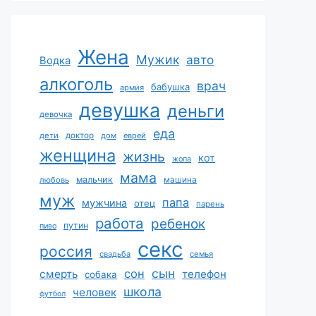
Жена
Мужик
авто
Водка
алкоголь
врач
бабушка
армия
девушка
деньги
девочка
еда
дети
доктор
дом
еврей
женщина
жизнь
кот
жопа
мама
мальчик
машина
любовь
муж
папа
мужчина
отец
парень
работа
ребенок
путин
пиво
секс
россия
свадьба
семья
сын
сон
смерть
телефон
собака
школа
человек
футбол