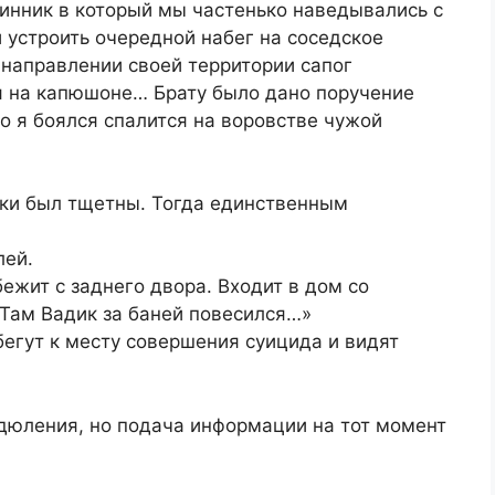
инник в который мы частенько наведывались с
и устроить очередной набег на соседское
в направлении своей территории сапог
ся на капюшоне… Брату было дано поручение
о я боялся спалится на воровстве чужой
тки был тщетны. Тогда единственным
лей.
ежит с заднего двора. Входит в дом со
 Там Вадик за баней повесился…»
бегут к месту совершения суицида и видят
здюления, но подача информации на тот момент