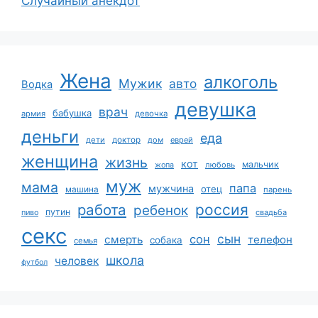
Случайный анекдот
Жена
алкоголь
Мужик
авто
Водка
девушка
врач
бабушка
армия
девочка
деньги
еда
дети
доктор
дом
еврей
женщина
жизнь
кот
мальчик
жопа
любовь
муж
мама
папа
мужчина
отец
машина
парень
работа
россия
ребенок
путин
пиво
свадьба
секс
сын
сон
смерть
телефон
собака
семья
школа
человек
футбол