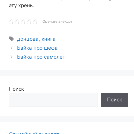
эту хрень.
Оцените анекдот
Метки
донцова
,
книга
Байка про шефа
Байка про самолет
Поиск
Поиск