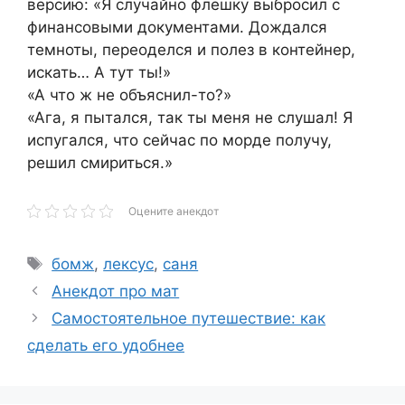
версию: «Я случайно флешку выбросил с
финансовыми документами. Дождался
темноты, переоделся и полез в контейнер,
искать… А тут ты!»
«А что ж не объяснил-то?»
«Ага, я пытался, так ты меня не слушал! Я
испугался, что сейчас по морде получу,
решил смириться.»
Оцените анекдот
Метки
бомж
,
лексус
,
саня
Анекдот про мат
Самостоятельное путешествие: как
сделать его удобнее