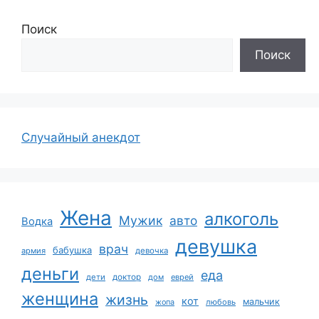
Поиск
Поиск
Случайный анекдот
Жена
алкоголь
Мужик
авто
Водка
девушка
врач
бабушка
армия
девочка
деньги
еда
дети
доктор
дом
еврей
женщина
жизнь
кот
мальчик
жопа
любовь