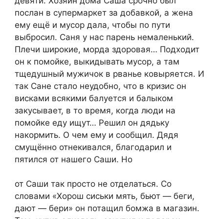
девяти. Хозяин дома Саша срочно был
послан в супермаркет за добавкой, а жена
ему ещё и мусор дала, чтобы по пути
выбросил. Саня у нас парень немаленький.
Плечи широкие, морда здоровая… Подходит
он к помойке, выкидывать мусор, а там
тщедушный мужичок в рванье ковыряется. И
так Сане стало неудобно, что в кризис он
висками всякими балуется и балыком
закусывает, в то время, когда люди на
помойке еду ищут… Решил он дядьку
накормить. О чем ему и сообщил. Дядя
смущённо отнекивался, благодарил и
пятился от нашего Саши. Но
от Саши так просто не отделаться. Со
словами «Хорош сиськи мять, бьют — беги,
дают — бери» он потащил бомжа в магазин.