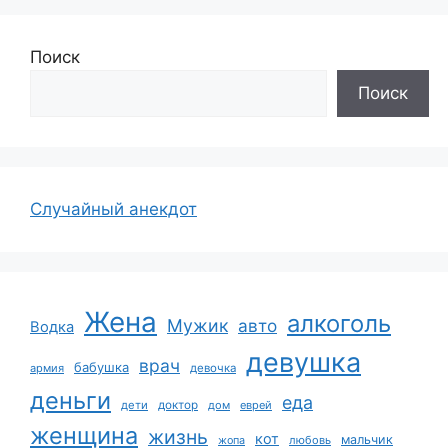
Поиск
Поиск
Случайный анекдот
Жена
алкоголь
Мужик
авто
Водка
девушка
врач
бабушка
армия
девочка
деньги
еда
дети
доктор
дом
еврей
женщина
жизнь
кот
мальчик
жопа
любовь