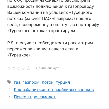
поток», просим наконец-то рассмотреть
возможность подключения к газопроводу
Вашей компании на условиях «Турецкого
потока» (за счет ПАО «Газпром») нашего
села, своевременную оплату газа по тарифу
«Турецкого потока» гарантируем.
P.S. в случае необходимости рассмотрим
переименовывание нашего села в
«Турецкое».
Оцените анекдот
Метки
газ
,
газпром
,
поток
,
турция
Как избавиться от назойливых звонков
Прикол про самолет