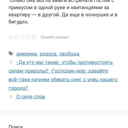
Только она могла выйти встречать гостей с
примусом в одной руке и квитанциями за
квартиру — в другой. Да еще в ночнушке и в
бигудях.
Оцените анекдот
Метки
америка
,
одесса
,
свобода
-Да кто мы такие, чтобы противостоять
силам природы? -Господин мэр, давайте
всё-таки начнем убирать снег с улиц нашего
города?
О силе слов
Поиск