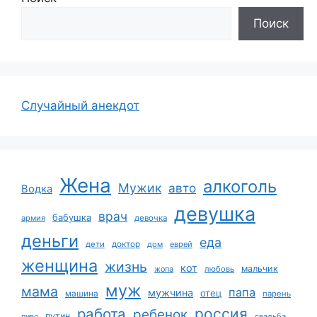
Поиск
Случайный анекдот
Жена
алкоголь
Мужик
авто
Водка
девушка
врач
бабушка
армия
девочка
деньги
еда
дети
доктор
дом
еврей
женщина
жизнь
кот
мальчик
жопа
любовь
муж
мама
папа
мужчина
отец
машина
парень
работа
россия
ребенок
путин
пиво
свадьба