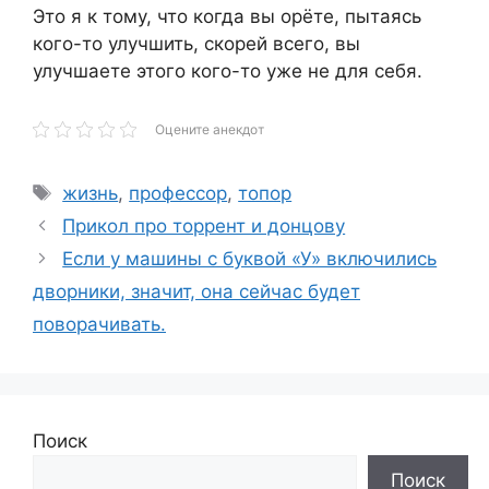
Это я к тому, что когда вы орёте, пытаясь
кого-то улучшить, скорей всего, вы
улучшаете этого кого-то уже не для себя.
Оцените анекдот
Метки
жизнь
,
профессор
,
топор
Прикол про торрент и донцову
Если у машины с буквой «У» включились
дворники, значит, она сейчас будет
поворачивать.
Поиск
Поиск