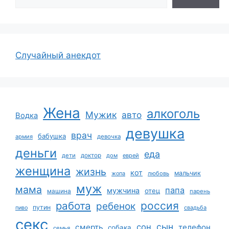
Случайный анекдот
Жена
алкоголь
Мужик
авто
Водка
девушка
врач
бабушка
армия
девочка
деньги
еда
дети
доктор
дом
еврей
женщина
жизнь
кот
мальчик
жопа
любовь
муж
мама
папа
мужчина
отец
машина
парень
работа
россия
ребенок
путин
пиво
свадьба
секс
сын
сон
смерть
телефон
собака
семья