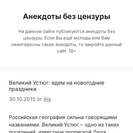
Перейти
к
Анекдоты без цензуры
содержимому
На данном сайте публикуются анекдоты без
цензуры. Если Вы ещё молоды или Вам
неинтересны такие анекдоты, то закройте данный
сайт. 18+
Великий Устюг: едем на новогодние
праздники
30.10.2015
от
Alx
Российская география сильна говорящими
названиями. Великий Устюг – одно из таких
поселений, известное пропиской Деда