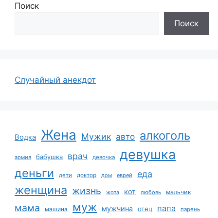
Поиск
Поиск
Случайный анекдот
Жена
алкоголь
Мужик
авто
Водка
девушка
врач
бабушка
армия
девочка
деньги
еда
дети
доктор
дом
еврей
женщина
жизнь
кот
мальчик
жопа
любовь
муж
мама
папа
мужчина
отец
машина
парень