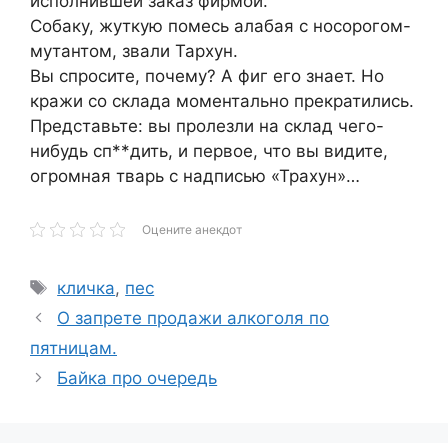
исполнившей заказ фирмой.
Собаку, жуткую помесь алабая с носорогом-
мутантом, звали Тархун.
Вы спросите, почему? А фиг его знает. Но
кражи со склада моментально прекратились.
Представьте: вы пролезли на склад чего-
нибудь сп**дить, и первое, что вы видите,
огромная тварь с надписью «Трахун»…
Оцените анекдот
Метки
кличка
,
пес
О запрете продажи алкоголя по
пятницам.
Байка про очередь