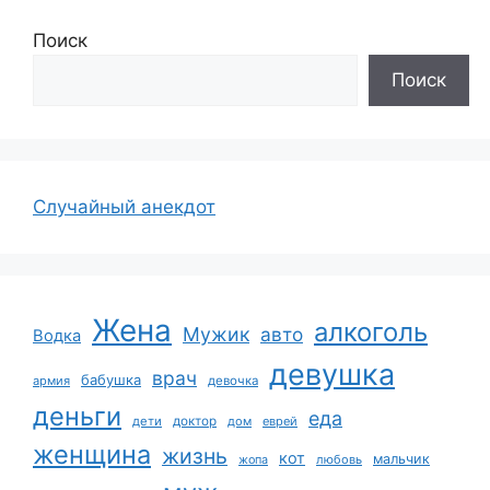
Поиск
Поиск
Случайный анекдот
Жена
алкоголь
Мужик
авто
Водка
девушка
врач
бабушка
армия
девочка
деньги
еда
дети
доктор
дом
еврей
женщина
жизнь
кот
мальчик
жопа
любовь