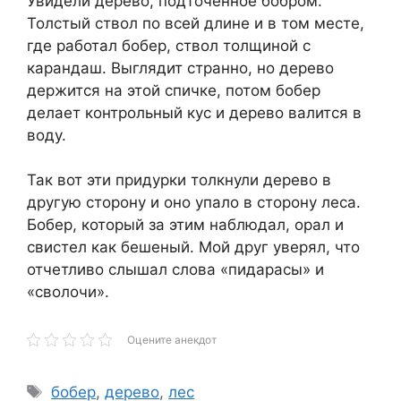
Увидели дерево, подточенное бобром.
Толстый ствол по всей длине и в том месте,
где работал бобер, ствол толщиной с
карандаш. Выглядит странно, но дерево
держится на этой спичке, потом бобер
делает контрольный кус и дерево валится в
воду.
Так вот эти придурки толкнули дерево в
другую сторону и оно упало в сторону леса.
Бобер, который за этим наблюдал, орал и
свистел как бешеный. Мой друг уверял, что
отчетливо слышал слова «пидарасы» и
«сволочи».
Оцените анекдот
Метки
бобер
,
дерево
,
лес