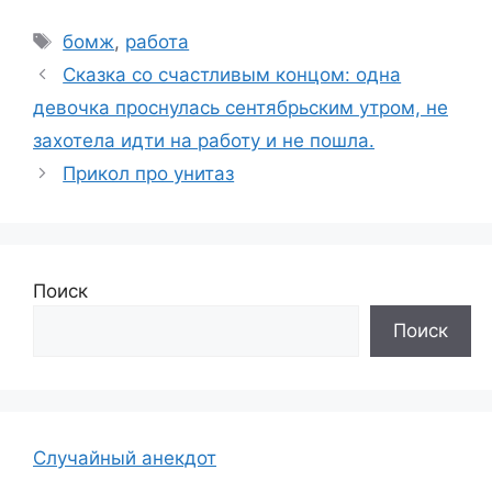
Метки
бомж
,
работа
Сказка со счастливым концом: одна
девочка проснулась сентябрьским утром, не
захотела идти на работу и не пошла.
Прикол про унитаз
Поиск
Поиск
Случайный анекдот