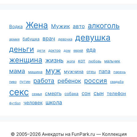
Жена
алкоголь
Мужик
авто
Водка
девушка
врач
бабушка
армия
девочка
деньги
еда
дети
доктор
дом
еврей
женщина
жизнь
кот
мальчик
жопа
любовь
муж
мама
папа
мужчина
отец
машина
парень
работа
россия
ребенок
путин
пиво
свадьба
секс
сын
сон
смерть
телефон
собака
семья
школа
человек
футбол
© 2005–2026 Анекдоты на FunPark.ru — Коллекция