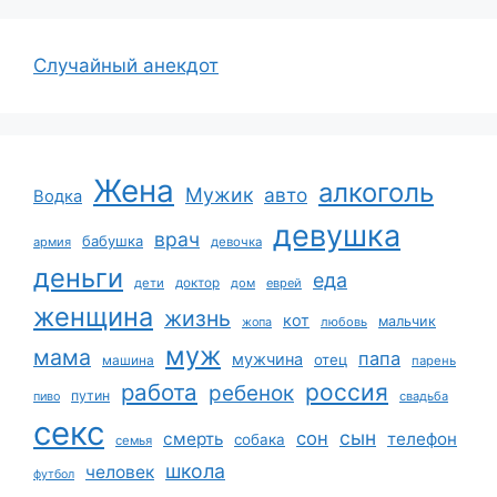
Случайный анекдот
Жена
алкоголь
Мужик
авто
Водка
девушка
врач
бабушка
армия
девочка
деньги
еда
дети
доктор
дом
еврей
женщина
жизнь
кот
мальчик
жопа
любовь
муж
мама
папа
мужчина
отец
машина
парень
работа
россия
ребенок
путин
пиво
свадьба
секс
сын
сон
смерть
телефон
собака
семья
школа
человек
футбол