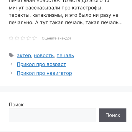
печальная новость». То есть до этого 15
минут рассказывали про катастрофы,
теракты, катаклизмы, и это было ни разу не
печально. А тут такая печаль, такая печаль…
Оцените анекдот
Метки
актер
,
новость
,
печаль
Прикол про возраст
Прикол про навигатор
Поиск
Поиск