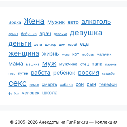
Жена
алкоголь
Мужик
авто
Водка
девушка
врач
бабушка
армия
девочка
деньги
еда
дети
доктор
дом
еврей
женщина
жизнь
кот
мальчик
жопа
любовь
муж
мама
папа
мужчина
отец
машина
парень
работа
россия
ребенок
путин
пиво
свадьба
секс
сын
сон
смерть
телефон
собака
семья
школа
человек
футбол
© 2005–2026 Анекдоты на FunPark.ru — Коллекция