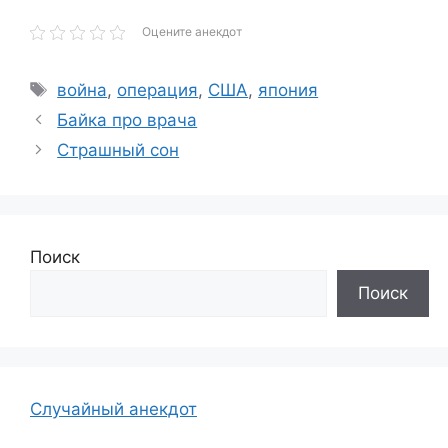
Оцените анекдот
Метки
война
,
операция
,
США
,
япония
Байка про врача
Страшный сон
Поиск
Поиск
Случайный анекдот