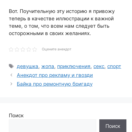
Вот. Поучительную эту историю я привожу
теперь в качестве иллюстрации к важной
теме, о том, что всем нам следует быть
осторожными в своих желаниях.
Оцените анекдот
Метки
девушка
,
жопа
,
приключения
,
секс
,
спорт
Анекдот про рекламу и гвозди
Байка про ремонтную бригаду
Поиск
Поиск