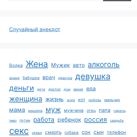
Случайный анекдот
Жена
алкоголь
Мужик
авто
Водка
девушка
врач
бабушка
армия
девочка
деньги
еда
дети
доктор
дом
еврей
женщина
жизнь
кот
мальчик
жопа
любовь
муж
мама
папа
мужчина
отец
машина
парень
работа
россия
ребенок
путин
пиво
свадьба
секс
сын
сон
смерть
телефон
собака
семья