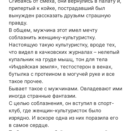
Сгибаясь от смеха, они вернулись в палату и,
припертый к койке, пострадавший был
вынужден рассказать друзьям страшную
правду.
В общем, мужчина этот имел мечту
соблазнить женщину-культуристку.
Настоящую такую культуристку, вроде тех,
что видел в качковских журналах – нелепый
купальник на груде мышц, тон для тела
«Индейская земля», тестостерон в венах,
бутылка с протеином в могучей руке и все
такое прочее.
Бывает такое с мужчинами. Овладевают ими
иногда странные фантазии.
С целью соблазнения, он вступил в спорт-
клуб, где женщин-культуристок было
изрядно. И вскоре одна из них поразила его
в самое сердце.