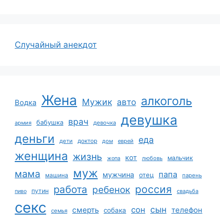
Случайный анекдот
Жена
алкоголь
Мужик
авто
Водка
девушка
врач
бабушка
армия
девочка
деньги
еда
дети
доктор
дом
еврей
женщина
жизнь
кот
мальчик
жопа
любовь
муж
мама
папа
мужчина
отец
машина
парень
работа
россия
ребенок
путин
пиво
свадьба
секс
сын
сон
смерть
телефон
собака
семья