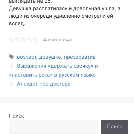
выглядеть на 25.
Девушка расплатилась и довольная ушла, а
люди из очереди удивленно смотрели ей
вслед.
Оцените анекдот
Метки
возраст
,
девушка
,
презерватив
Выражения «держать свечку» и
«наставить рога» в русском языке
Анекдот про доктора
Поиск
Поиск