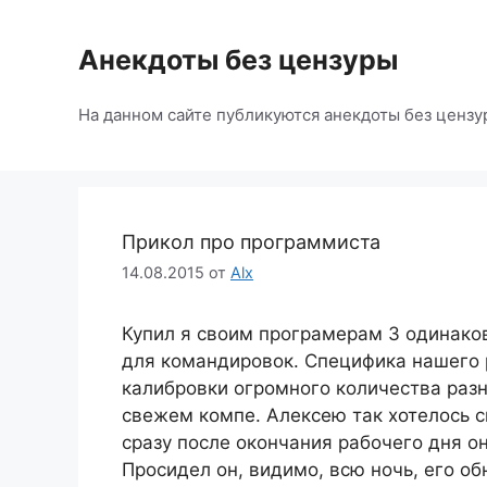
Перейти
к
Анекдоты без цензуры
содержимому
На данном сайте публикуются анекдоты без цензу
Прикол про программиста
14.08.2015
от
Alx
Купил я своим програмерам 3 одинаков
для командировок. Специфика нашего 
калибровки огромного количества разно
свежем компе. Алексею так хотелось с
сразу после окончания рабочего дня о
Просидел он, видимо, всю ночь, его о