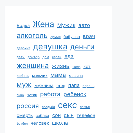
Жена
Мужик
авто
Водка
алкоголь
врач
бабушка
армия
девушка
деньги
девочка
еда
дети
доктор
дом
еврей
женщина
жизнь
кот
жопа
мама
мальчик
машина
любовь
муж
папа
мужчина
отец
парень
работа
ребенок
путин
пиво
секс
россия
свадьба
семья
сын
сон
смерть
телефон
собака
школа
человек
футбол