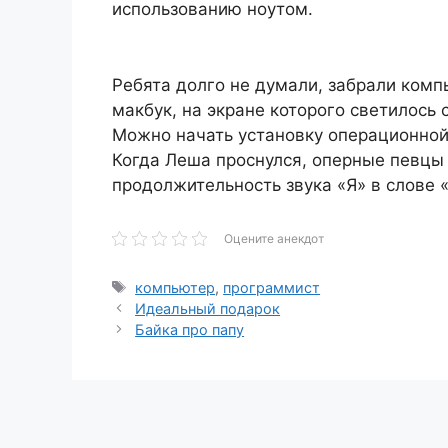
использованию ноутом.
Ребята долго не думали, забрали комп
макбук, на экране которого светилось
Можно начать установку операционной 
Когда Леша проснулся, оперные певцы 
продолжительность звука «Я» в слов
Оцените анекдот
Метки
компьютер
,
программист
Идеальный подарок
Байка про папу