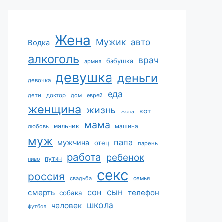
Жена
Мужик
авто
Водка
алкоголь
врач
бабушка
армия
девушка
деньги
девочка
еда
дети
доктор
дом
еврей
женщина
жизнь
кот
жопа
мама
мальчик
машина
любовь
муж
папа
мужчина
отец
парень
работа
ребенок
путин
пиво
секс
россия
свадьба
семья
сын
сон
смерть
телефон
собака
школа
человек
футбол