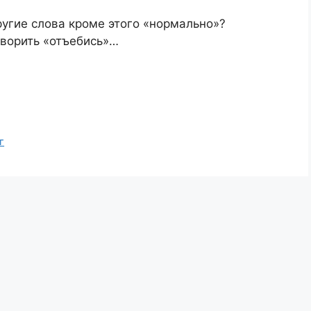
ругие слова кроме этого «нормально»?
оворить «отъебись»…
г