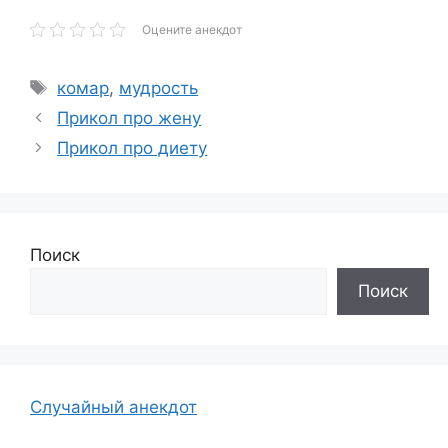
Оцените анекдот
Метки
комар
,
мудрость
Прикол про жену
Прикол про диету
Поиск
Поиск
Случайный анекдот