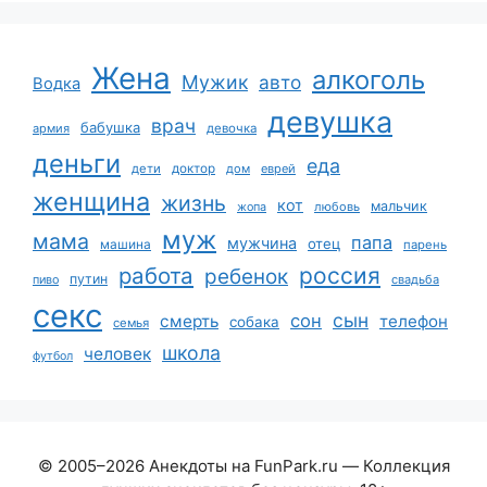
Жена
алкоголь
Мужик
авто
Водка
девушка
врач
бабушка
армия
девочка
деньги
еда
дети
доктор
дом
еврей
женщина
жизнь
кот
мальчик
жопа
любовь
муж
мама
папа
мужчина
отец
машина
парень
работа
россия
ребенок
путин
пиво
свадьба
секс
сын
сон
смерть
телефон
собака
семья
школа
человек
футбол
© 2005–2026 Анекдоты на FunPark.ru — Коллекция