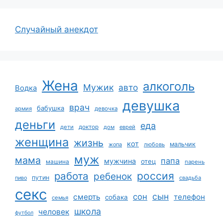
Случайный анекдот
Жена
алкоголь
Мужик
авто
Водка
девушка
врач
бабушка
армия
девочка
деньги
еда
дети
доктор
дом
еврей
женщина
жизнь
кот
мальчик
жопа
любовь
муж
мама
папа
мужчина
отец
машина
парень
работа
россия
ребенок
путин
пиво
свадьба
секс
сын
сон
смерть
телефон
собака
семья
школа
человек
футбол