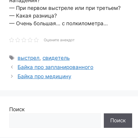
нападения?
— При первом выстреле или при третьем?
— Какая разница?
— Очень большая… с полкилометра…
Оцените анекдот
Метки
выстрел
,
свидетель
Байка про запланированного
Байка про медицину
Поиск
Поиск