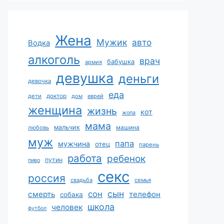
Жена
Мужик
авто
Водка
алкоголь
врач
бабушка
армия
девушка
деньги
девочка
еда
дети
доктор
дом
еврей
женщина
жизнь
кот
жопа
мама
мальчик
машина
любовь
муж
папа
мужчина
отец
парень
работа
ребенок
путин
пиво
секс
россия
свадьба
семья
сын
сон
смерть
телефон
собака
школа
человек
футбол