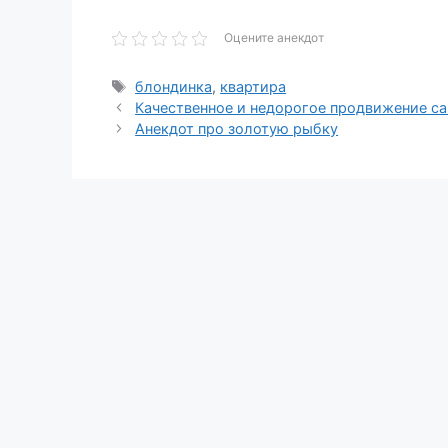
Оцените анекдот
Метки
блондинка
,
квартира
Качественное и недорогое продвижение сай
Анекдот про золотую рыбку