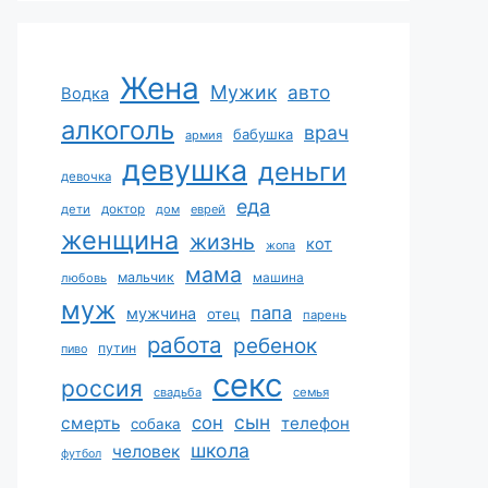
Жена
Мужик
авто
Водка
алкоголь
врач
бабушка
армия
девушка
деньги
девочка
еда
дети
доктор
дом
еврей
женщина
жизнь
кот
жопа
мама
мальчик
машина
любовь
муж
папа
мужчина
отец
парень
работа
ребенок
путин
пиво
секс
россия
свадьба
семья
сын
сон
смерть
телефон
собака
школа
человек
футбол