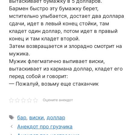
вытаскивает бумажку в 5 долларов.
Бармен быстро эту бумажку берет,
мстительно улыбается, достает два доллара
сдачи, идет в левый конец стойки, там
кладет один доллар, потом идет в правый
конец и там кладет второй.
Затем возвращается и злорадно смотрит на
мужика.
Мужик флегматично выпивает виски,
вытаскивает из кармана доллар, кладет его
перед собой и говорит:
— Пожалуй, возьму еще стаканчик
Оцените анекдот
Метки
бар
,
виски
,
доллар
Анекдот про грузчика