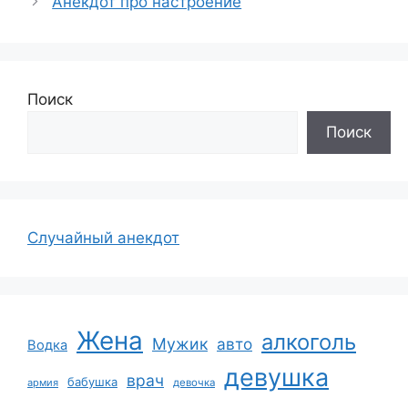
Анекдот про настроение
Поиск
Поиск
Случайный анекдот
Жена
алкоголь
Мужик
авто
Водка
девушка
врач
бабушка
армия
девочка