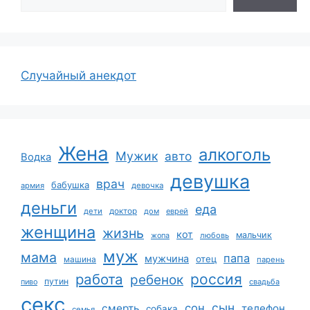
Случайный анекдот
Жена
алкоголь
Мужик
авто
Водка
девушка
врач
бабушка
армия
девочка
деньги
еда
дети
доктор
дом
еврей
женщина
жизнь
кот
мальчик
жопа
любовь
муж
мама
папа
мужчина
отец
машина
парень
работа
россия
ребенок
путин
пиво
свадьба
секс
сын
сон
смерть
телефон
собака
семья