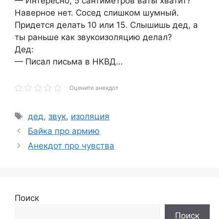
— Интересно, 5 сантиметров ваты хватит?
Наверное нет. Сосед слишком шумный.
Придется делать 10 или 15. Слышишь дед, а
ты раньше как звукоизоляцию делал?
Дед:
— Писал письма в НКВД…
Оцените анекдот
Метки
дед
,
звук
,
изоляция
Байка про армию
Анекдот про чувства
Поиск
Поиск