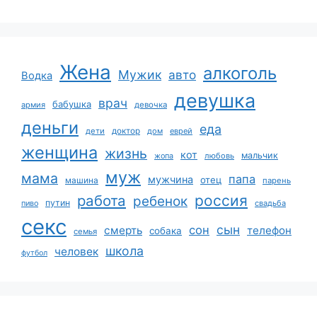
Жена
алкоголь
Мужик
авто
Водка
девушка
врач
бабушка
армия
девочка
деньги
еда
дети
доктор
дом
еврей
женщина
жизнь
кот
мальчик
жопа
любовь
муж
мама
папа
мужчина
отец
машина
парень
работа
россия
ребенок
путин
пиво
свадьба
секс
сын
сон
смерть
телефон
собака
семья
школа
человек
футбол