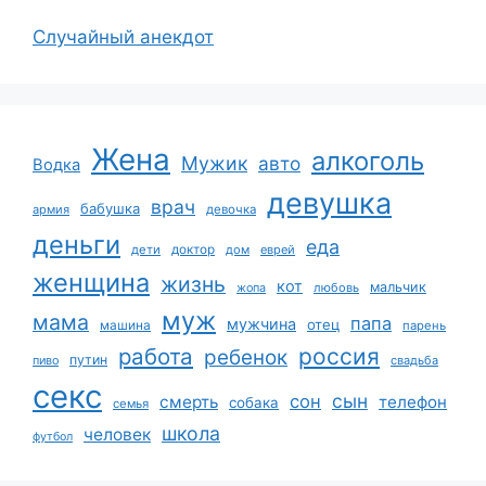
Случайный анекдот
Жена
алкоголь
Мужик
авто
Водка
девушка
врач
бабушка
армия
девочка
деньги
еда
дети
доктор
дом
еврей
женщина
жизнь
кот
мальчик
жопа
любовь
муж
мама
папа
мужчина
отец
машина
парень
работа
россия
ребенок
путин
пиво
свадьба
секс
сын
сон
смерть
телефон
собака
семья
школа
человек
футбол