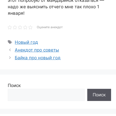
этот попробую от мандаринок отказаться —
надо же выяснить отчего мне так плохо 1
января!
Оцените анекдот
Метки
Новый год
Анекдот про советы
Байка про новый год
Поиск
Поиск