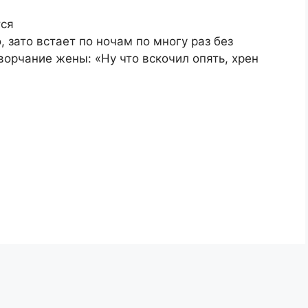
тся
о, зато встает по ночам по многу раз без
ворчание жены: «Ну что вскочил опять, хрен