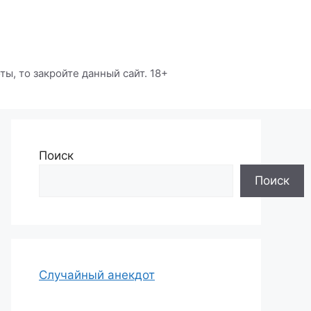
ы, то закройте данный сайт. 18+
Поиск
Поиск
Случайный анекдот