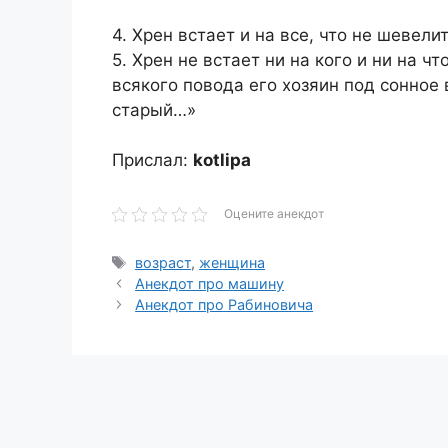
4. Хрен встает и на все, что не шевели
5. Хрен не встает ни на кого и ни на чт
всякого повода его хозяин под сонное 
старый…»
Прислал:
kotlipa
Оцените анекдот
Метки
возраст
,
женщина
Анекдот про машину
Анекдот про Рабиновича