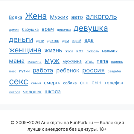
Жена
алкоголь
Мужик
авто
Водка
девушка
врач
бабушка
армия
девочка
деньги
еда
дети
доктор
дом
еврей
женщина
жизнь
кот
мальчик
жопа
любовь
муж
мама
папа
мужчина
отец
машина
парень
работа
россия
ребенок
путин
пиво
свадьба
секс
сын
сон
смерть
телефон
собака
семья
школа
человек
футбол
© 2005–2026 Анекдоты на FunPark.ru — Коллекция
лучших анекдотов без цензуры. 18+