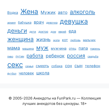
Жена
алкоголь
Мужик
авто
Водка
девушка
врач
бабушка
армия
девочка
деньги
еда
дети
доктор
дом
еврей
женщина
жизнь
кот
мальчик
жопа
любовь
муж
мама
папа
мужчина
отец
машина
парень
работа
россия
ребенок
путин
пиво
свадьба
секс
сын
сон
смерть
телефон
собака
семья
школа
человек
футбол
© 2005–2026 Анекдоты на FunPark.ru — Коллекция
лучших анекдотов без цензуры. 18+