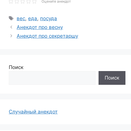
Оцените анекдот
Метки
вес
,
еда
,
посуда
Анекдот про весну
Анекдот про секретаршу
Поиск
Поиск
Случайный анекдот