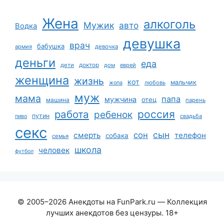
Жена
алкоголь
Мужик
авто
Водка
девушка
врач
бабушка
армия
девочка
деньги
еда
дети
доктор
дом
еврей
женщина
жизнь
кот
мальчик
жопа
любовь
муж
мама
папа
мужчина
отец
машина
парень
работа
россия
ребенок
путин
пиво
свадьба
секс
сын
сон
смерть
телефон
собака
семья
школа
человек
футбол
© 2005–2026 Анекдоты на FunPark.ru — Коллекция
лучших анекдотов без цензуры. 18+