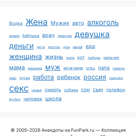
Жена
алкоголь
Мужик
авто
Водка
девушка
врач
бабушка
армия
девочка
деньги
еда
дети
доктор
дом
еврей
женщина
жизнь
кот
мальчик
жопа
любовь
муж
мама
папа
мужчина
отец
машина
парень
работа
россия
ребенок
путин
пиво
свадьба
секс
сын
сон
смерть
телефон
собака
семья
школа
человек
футбол
© 2005–2026 Анекдоты на FunPark.ru — Коллекция