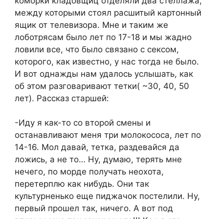
коморки кладовщиц отделяли два стеллажа,
между которыми стоял расшитый картонный
ящик от телевизора. Мне и таким же
лоботрясам было лет по 17-18 и мы жадно
ловили все, что было связано с сексом,
которого, как известно, у нас тогда не было.
И вот однажды нам удалось услышать, как
об этом разговаривают тетки( ~30, 40, 50
лет). Рассказ старшей:
-Иду я как-то со второй смены и
останавливают меня три молокососа, лет по
14-16. Мол давай, тетка, раздевайся да
ложись, а не то… Ну, думаю, терять мне
нечего, по морде получать неохота,
перетерплю как нибудь. Они так
культурненько еще пиджачок постелили. Ну,
первый прошел так, ничего. А вот под