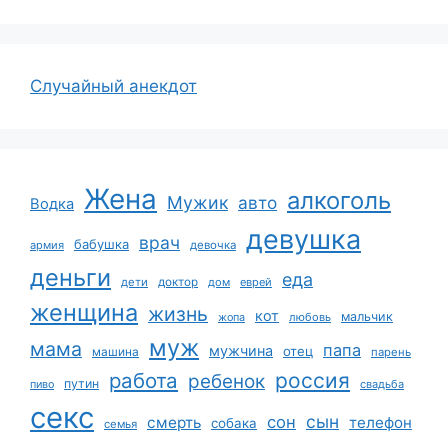
Случайный анекдот
Жена
алкоголь
Мужик
авто
Водка
девушка
врач
бабушка
армия
девочка
деньги
еда
дети
доктор
дом
еврей
женщина
жизнь
кот
мальчик
жопа
любовь
муж
мама
папа
мужчина
отец
машина
парень
работа
россия
ребенок
путин
пиво
свадьба
секс
сын
сон
смерть
телефон
собака
семья