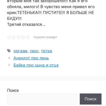
вторым мне так захорошело!!! Как я его
обняла, милого! В чувство меня привел его
крик:ТЕТЕНЬКА!!! ПУСТИТЕ!!! Я БОЛЬШЕ НЕ
БУДУ!!!
Третий отказался…
Оцените анекдот
Метки
оргазм
,
секс
,
тетка
Анекдот про лень
Байка про сына и отца
Поиск
Поиск