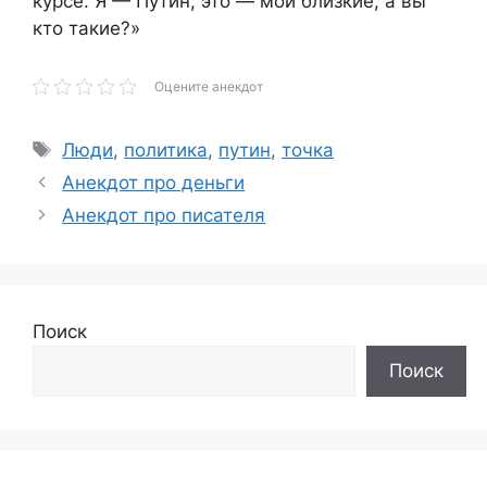
курсе. Я — Путин, это — мои близкие, а вы
кто такие?»
Оцените анекдот
Метки
Люди
,
политика
,
путин
,
точка
Анекдот про деньги
Анекдот про писателя
Поиск
Поиск