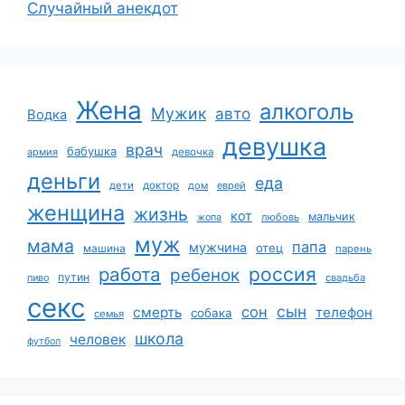
Случайный анекдот
Жена
алкоголь
Мужик
авто
Водка
девушка
врач
бабушка
армия
девочка
деньги
еда
дети
доктор
дом
еврей
женщина
жизнь
кот
мальчик
жопа
любовь
муж
мама
папа
мужчина
отец
машина
парень
работа
россия
ребенок
путин
пиво
свадьба
секс
сын
сон
смерть
телефон
собака
семья
школа
человек
футбол