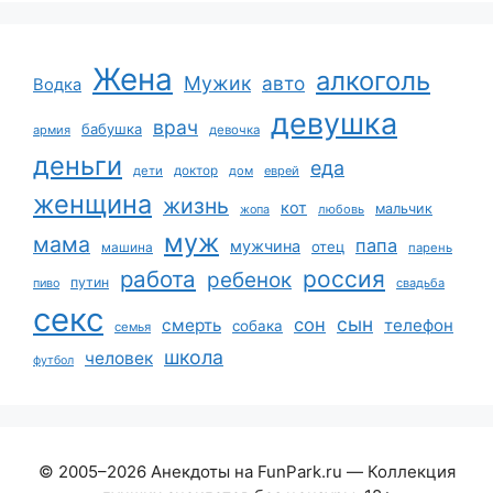
Жена
алкоголь
Мужик
авто
Водка
девушка
врач
бабушка
армия
девочка
деньги
еда
дети
доктор
дом
еврей
женщина
жизнь
кот
мальчик
жопа
любовь
муж
мама
папа
мужчина
отец
машина
парень
работа
россия
ребенок
путин
пиво
свадьба
секс
сын
сон
смерть
телефон
собака
семья
школа
человек
футбол
© 2005–2026 Анекдоты на FunPark.ru — Коллекция