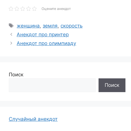
Оцените анекдот
Метки
женщина
,
земля
,
скорость
Анекдот про принтер
Анекдот про олимпиаду
Поиск
Поиск
Случайный анекдот