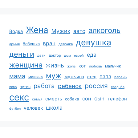
Жена
алкоголь
Мужик
авто
Водка
девушка
врач
бабушка
армия
девочка
деньги
еда
дети
доктор
дом
еврей
женщина
жизнь
кот
мальчик
жопа
любовь
муж
мама
папа
мужчина
отец
машина
парень
работа
россия
ребенок
путин
пиво
свадьба
секс
сын
сон
смерть
телефон
собака
семья
школа
человек
футбол