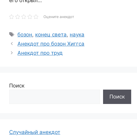
его открыл…
Оцените анекдот
Метки
бозон
,
конец света
,
наука
Анекдот про бозон Хиггса
Анекдот про труд
Поиск
Поиск
Случайный анекдот