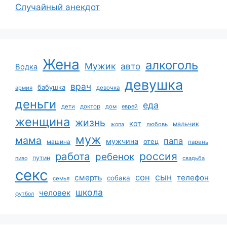
Случайный анекдот
Жена
алкоголь
Мужик
авто
Водка
девушка
врач
бабушка
армия
девочка
деньги
еда
дети
доктор
дом
еврей
женщина
жизнь
кот
мальчик
жопа
любовь
муж
мама
папа
мужчина
отец
машина
парень
работа
россия
ребенок
путин
пиво
свадьба
секс
сын
сон
смерть
телефон
собака
семья
школа
человек
футбол