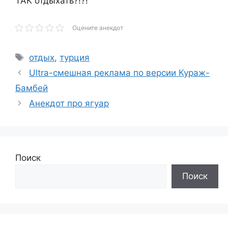
ТАК отдыхать?!?!
Оцените анекдот
Метки
отдых
,
турция
Ultrа-смешная реклама по версии Кураж-
Бамбей
Анекдот про ягуар
Поиск
Поиск