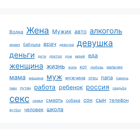
Жена
алкоголь
Мужик
авто
Водка
девушка
врач
бабушка
армия
девочка
деньги
еда
дети
доктор
дом
еврей
женщина
жизнь
кот
мальчик
жопа
любовь
муж
мама
папа
мужчина
отец
машина
парень
работа
россия
ребенок
путин
пиво
свадьба
секс
сын
сон
смерть
телефон
собака
семья
школа
человек
футбол