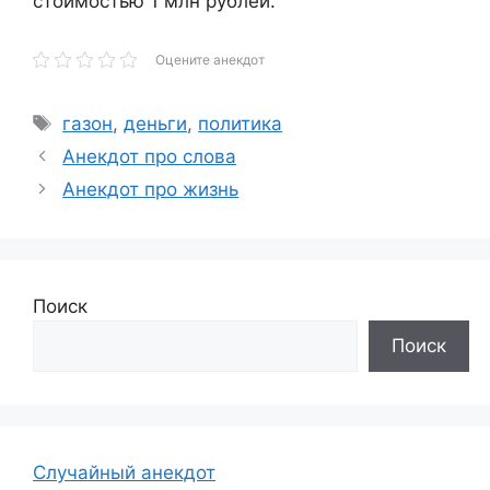
стоимостью 1 млн рублей.
Оцените анекдот
Метки
газон
,
деньги
,
политика
Анекдот про слова
Анекдот про жизнь
Поиск
Поиск
Случайный анекдот