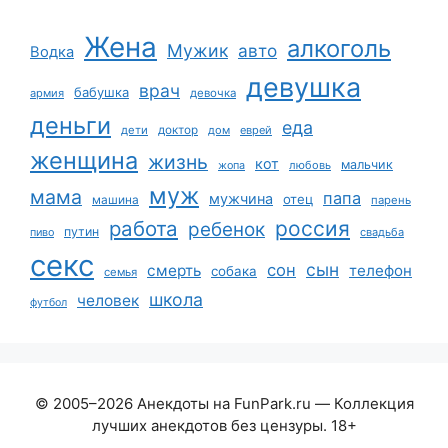
Жена
алкоголь
Мужик
авто
Водка
девушка
врач
бабушка
армия
девочка
деньги
еда
дети
доктор
дом
еврей
женщина
жизнь
кот
мальчик
жопа
любовь
муж
мама
папа
мужчина
отец
машина
парень
работа
россия
ребенок
путин
пиво
свадьба
секс
сын
сон
смерть
телефон
собака
семья
школа
человек
футбол
© 2005–2026 Анекдоты на FunPark.ru — Коллекция
лучших анекдотов без цензуры. 18+