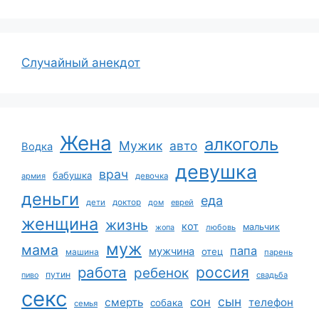
Случайный анекдот
Жена
алкоголь
Мужик
авто
Водка
девушка
врач
бабушка
армия
девочка
деньги
еда
дети
доктор
дом
еврей
женщина
жизнь
кот
мальчик
жопа
любовь
муж
мама
папа
мужчина
отец
машина
парень
работа
россия
ребенок
путин
пиво
свадьба
секс
сын
сон
смерть
телефон
собака
семья