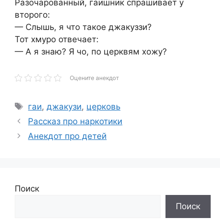
Разочарованный, гаишник спрашивает у
второго:
— Слышь, я что такое джакуззи?
Тот хмуро отвечает:
— А я знаю? Я чо, по церквям хожу?
Оцените анекдот
Метки
гаи
,
джакузи
,
церковь
Рассказ про наркотики
Анекдот про детей
Поиск
Поиск